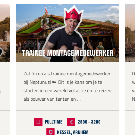
TRAINEE MONTAGEMEDEWERKER
Zet ‘m op als trainee montagemedewerker
D
bij Neptunus! 👑 Dit is je kans om je te
w
j
storten in een wereld vol actie en te reizen
v
als bouwer van tenten en …
N
FULLTIME
2800 – 3200
KESSEL, ARNHEM