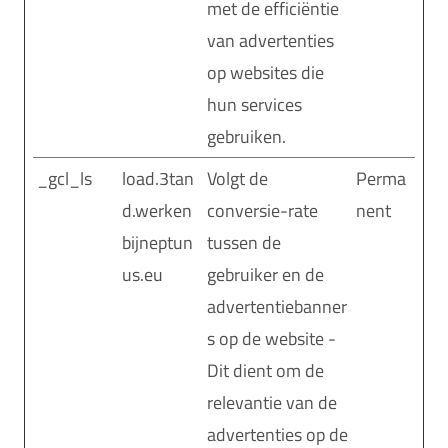
met de efficiëntie
van advertenties
op websites die
hun services
gebruiken.
_gcl_ls
load.3tan
Volgt de
Perma
d.werken
conversie-rate
nent
bijneptun
tussen de
us.eu
gebruiker en de
advertentiebanner
s op de website -
Dit dient om de
relevantie van de
advertenties op de