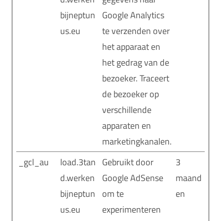
bijneptun
Google Analytics
us.eu
te verzenden over
het apparaat en
het gedrag van de
bezoeker. Traceert
de bezoeker op
verschillende
apparaten en
marketingkanalen.
_gcl_au
load.3tan
Gebruikt door
3
d.werken
Google AdSense
maand
bijneptun
om te
en
us.eu
experimenteren