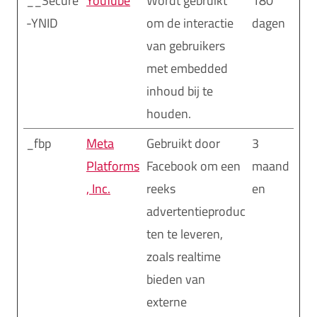
__Secure
YouTube
Wordt gebruikt
180
-YNID
om de interactie
dagen
van gebruikers
met embedded
inhoud bij te
houden.
_fbp
Meta
Gebruikt door
3
Platforms
Facebook om een
maand
, Inc.
reeks
en
advertentieproduc
ten te leveren,
zoals realtime
bieden van
externe