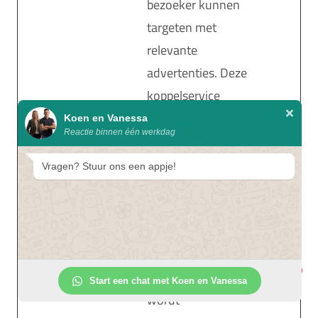
bezoeker kunnen
targeten met
relevante
advertenties. Deze
koppelservice
wordt geleverd
Koen en Vanessa
Reactie binnen één werkdag
door
advertentieshubs
Vragen? Stuur ons een appje!
van derden,
waardoor het
realtime bieden
voor
1
adverteerders
Start een chat met Koen en Vanessa
wordt