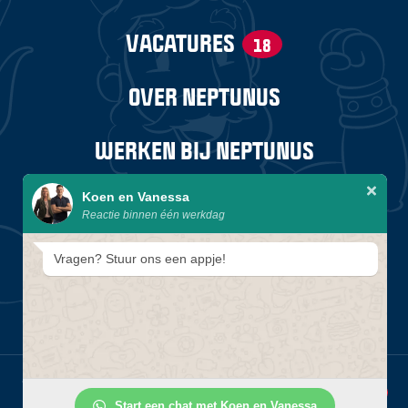
VACATURES
18
OVER NEPTUNUS
WERKEN BIJ NEPTUNUS
STAGES EN TRAINEESHIPS
Koen en Vanessa
Reactie binnen één werkdag
Vragen? Stuur ons een appje!
© 2026 Neptunus
Privacyverklaring
1
Start een chat met Koen en Vanessa