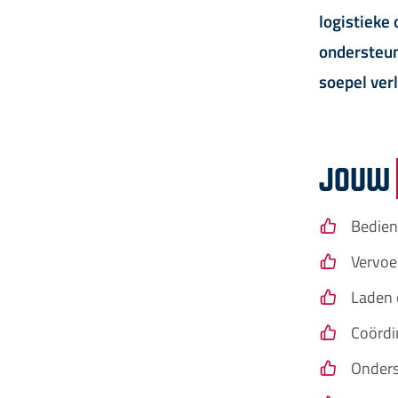
logistieke
ondersteun
soepel ver
JOUW
Bedien
Vervoe
Laden 
Coördi
Onders