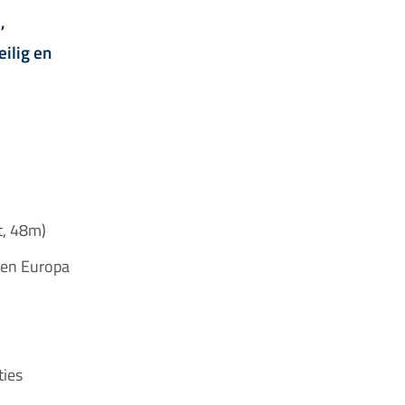
,
ilig en
t, 48m)
nen Europa
ties