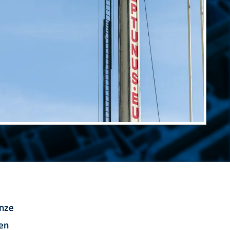
onze
 en