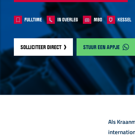
FULLTIME
IN OVERLEG
MBO
KESSEL
SOLLICITEER DIRECT
STUUR EEN APPJE
Als Kraanm
internatio