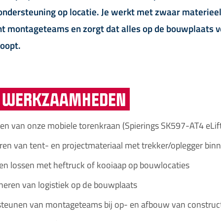
 ondersteuning op locatie. Je werkt met zwaar materieel
t montageteams en zorgt dat alles op de bouwplaats ve
loopt.
WERKZAAMHEDEN
en van onze mobiele torenkraan (Spierings SK597-AT4 eLif
ren van tent- en projectmateriaal met trekker/oplegger bin
en lossen met heftruck of kooiaap op bouwlocaties
neren van logistiek op de bouwplaats
teunen van montageteams bij op- en afbouw van construc