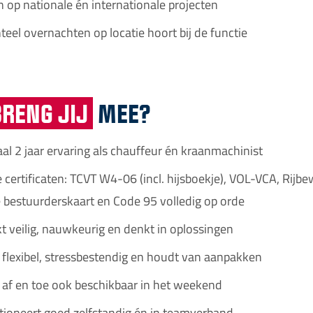
 op nationale én internationale projecten
teel overnachten op locatie hoort bij de functie
BRENG JIJ
MEE?
al 2 jaar ervaring als chauffeur én kraanmachinist
 certificaten: TCVT W4-06 (incl. hijsboekje), VOL-VCA, Rijbe
e bestuurderskaart en Code 95 volledig op orde
kt veilig, nauwkeurig en denkt in oplossingen
t flexibel, stressbestendig en houdt van aanpakken
t af en toe ook beschikbaar in het weekend
ctioneert goed zelfstandig én in teamverband