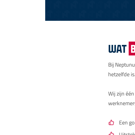
WAT
Bij Neptunu
hetzelfde is
Wij zijn éé
werknemers
Een go
Uitste