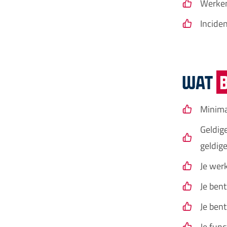
Werken
Inciden
WAT
Minima
Geldige
geldig
Je wer
Je ben
Je ben
Je fun