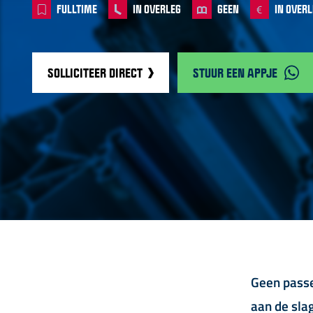
FULLTIME
IN OVERLEG
GEEN
IN OVERL
SOLLICITEER DIRECT
STUUR EEN APPJE
Geen passe
aan de slag