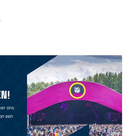
.
N!
ver ons
oon een