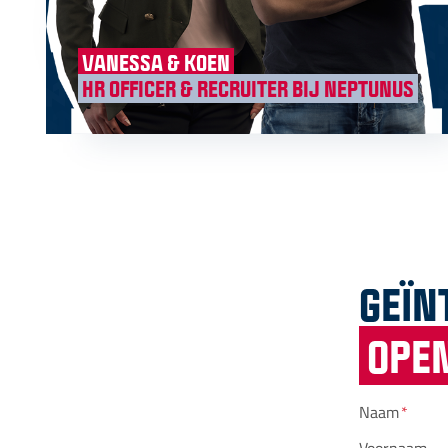
VANESSA & KOEN
HR OFFICER & RECRUITER BIJ NEPTUNUS
GEÏN
OPEN
Naam
*
Voornaam