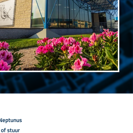
 Neptunus
 of stuur