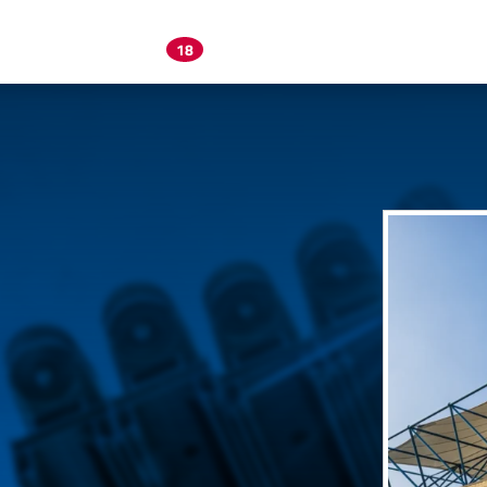
Vacatures
Over Neptunus
Werken bi
18